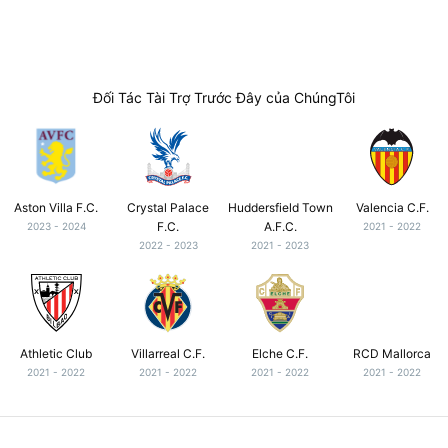
Đối Tác Tài Trợ Trước Đây của ChúngTôi
Aston Villa F.C.
Crystal Palace
Huddersfield Town
Valencia C.F.
F.C.
A.F.C.
2023 - 2024
2021 - 2022
2022 - 2023
2021 - 2023
Athletic Club
Villarreal C.F.
Elche C.F.
RCD Mallorca
2021 - 2022
2021 - 2022
2021 - 2022
2021 - 2022