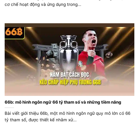
cơ chế hoạt động và ứng dụng trong...
66b: mô hình ngôn ngữ 66 tỷ tham số và những tiềm năng
Bài viết giới thiệu 66b, một mô hình ngôn ngữ quy mô lớn có 66
tỷ tham số, được thiết kế nhằm xử...