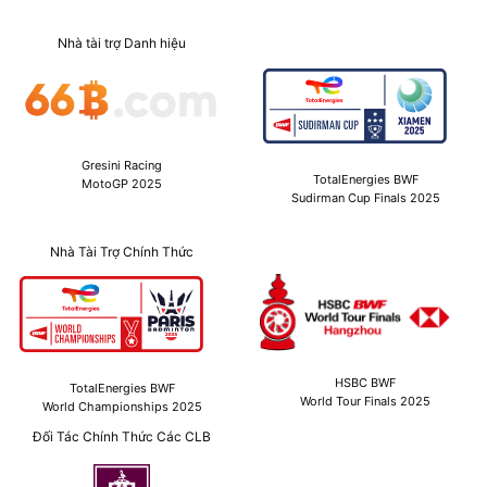
Nhà tài trợ Danh hiệu
Gresini Racing
TotalEnergies BWF
MotoGP 2025
Sudirman Cup Finals 2025
Nhà Tài Trợ Chính Thức
HSBC BWF
TotalEnergies BWF
World Tour Finals 2025
World Championships 2025
Đối Tác Chính Thức Các CLB