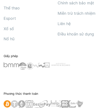
Chính sách bảo mật
Thể thao
Miễn trừ trách nhiệm
Esport
Liên hệ
Xổ số
Điều khoản sử dụng
Nổ hũ
Giấy phép
Phương thức thanh toán