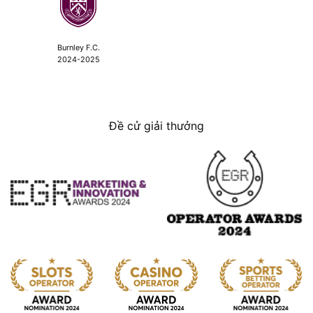
Burnley F.C.
2024-2025
Đề cử giải thưởng