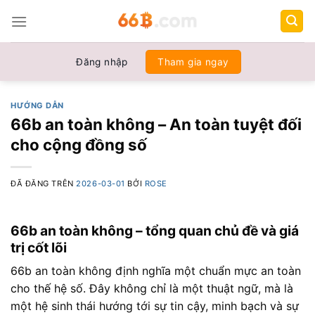
Chuyển
đến
nội
dung
Đăng nhập
Tham gia ngay
HƯỚNG DẪN
66b an toàn không – An toàn tuyệt đối
cho cộng đồng số
ĐÃ ĐĂNG TRÊN
2026-03-01
BỞI
ROSE
66b an toàn không – tổng quan chủ đề và giá
trị cốt lõi
66b an toàn không định nghĩa một chuẩn mực an toàn
cho thế hệ số. Đây không chỉ là một thuật ngữ, mà là
một hệ sinh thái hướng tới sự tin cậy, minh bạch và sự