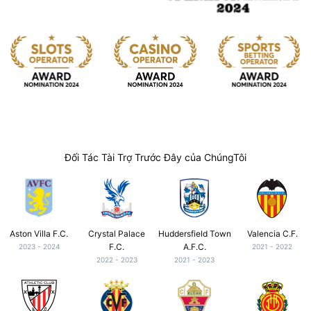
Đối Tác Tài Trợ Trước Đây của ChúngTôi
Aston Villa F.C.
Crystal Palace
Huddersfield Town
Valencia C.F.
F.C.
A.F.C.
2023 - 2024
2021 - 2022
2022 - 2023
2021 - 2023