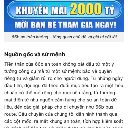
66b an toàn không – tổng quan chủ đề và giá trị cốt lõi
Nguồn gốc và sứ mệnh
Tiền thân của 66b an toàn không bắt đầu từ một ý
tưởng công cụ mà từ một sứ mệnh: bảo vệ quyền
riêng tư và giảm rủi ro cho người dùng. Từ những ngày
đầu tiên, đội ngũ đã theo đuổi mục tiêu tạo ra một tiêu
chuẩn có thể mở rộng cho mọi nền tảng, từ thương
mại điện tử như nguồn cảm hứng cho sự an toàn dữ
liệu, đến các giải pháp cho di chuyển như 66b bus
route. Câu chuyện của chúng tôi dần hình thành qua
các cột mốc: ra mắt khung an toàn, tích hợp kiểm soát