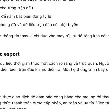
 cho từng trận đấu
a để nắm bắt biến động tỷ lệ
 phong độ và dữ liệu trận đấu của đội tuyển
n thông tin thay vì chỉ dựa vào may rủi, từ đó tăng khả năn
c esport
dữ liệu thời gian thực một cách rõ ràng và trực quan. Người
 diễn biến trận đấu khi nó diễn ra. Một hệ thống trình bày 
 thực giao dịch để đảm bảo công bằng cho mọi người tham 
 thức thanh toán được cấp phép, an toàn và uy tín. Việc tác
ơ bị xâm phạm.