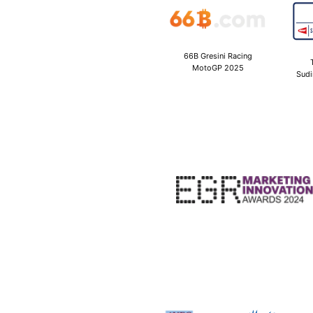
66B Gresini Racing
MotoGP 2025
Sudi