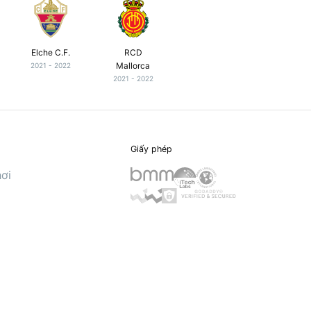
Elche C.F.
RCD
Mallorca
2021 - 2022
2021 - 2022
Giấy phép
ơi