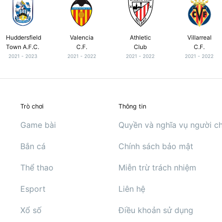
Huddersfield
Valencia
Athletic
Villarreal
Town A.F.C.
C.F.
Club
C.F.
2021 - 2023
2021 - 2022
2021 - 2022
2021 - 2022
Trò chơi
Thông tin
Game bài
Quyền và nghĩa vụ người ch
Bắn cá
Chính sách bảo mật
Thể thao
Miễn trừ trách nhiệm
Esport
Liên hệ
Xổ số
Điều khoản sử dụng