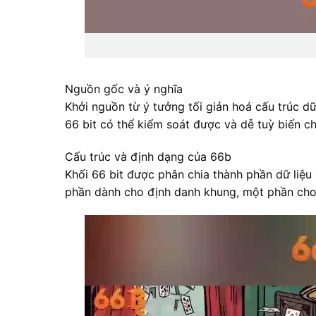
Nguồn gốc và ý nghĩa
Khởi nguồn từ ý tưởng tối giản hoá cấu trúc d
66 bit có thể kiểm soát được và dễ tuỳ biến 
Cấu trúc và định dạng của 66b
Khối 66 bit được phân chia thành phần dữ liệu 
phần dành cho định danh khung, một phần cho 