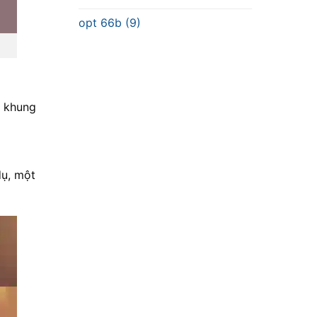
opt 66b (9)
t khung
dụ, một