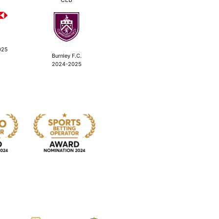
025
Burnley F.C.
2024-2025