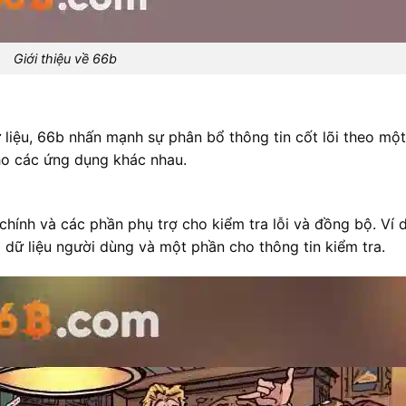
Giới thiệu về 66b
ữ liệu, 66b nhấn mạnh sự phân bổ thông tin cốt lõi theo mộ
cho các ứng dụng khác nhau.
chính và các phần phụ trợ cho kiểm tra lỗi và đồng bộ. Ví 
dữ liệu người dùng và một phần cho thông tin kiểm tra.