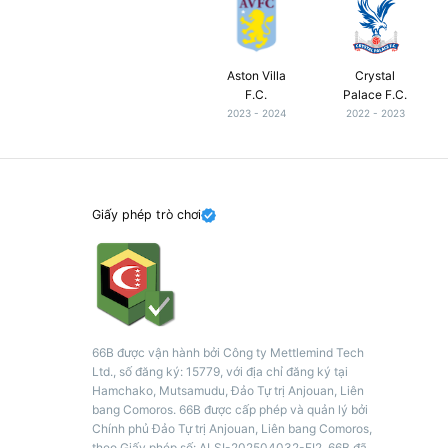
Aston Villa
Crystal
F.C.
Palace F.C.
2023 - 2024
2022 - 2023
Giấy phép trò chơi
66B được vận hành bởi Công ty Mettlemind Tech
Ltd., số đăng ký: 15779, với địa chỉ đăng ký tại
Hamchako, Mutsamudu, Đảo Tự trị Anjouan, Liên
bang Comoros. 66B được cấp phép và quản lý bởi
Chính phủ Đảo Tự trị Anjouan, Liên bang Comoros,
theo Giấy phép số: ALSI-202504032-FI2. 66B đã