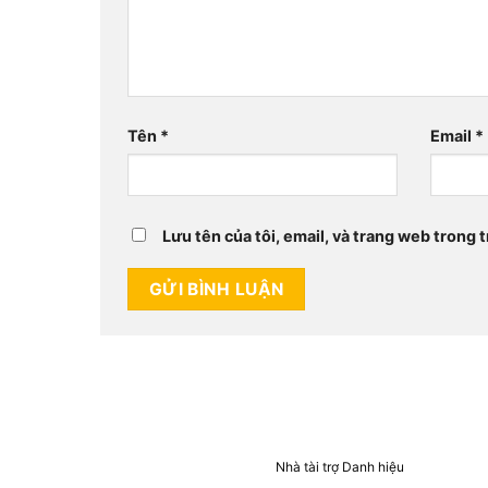
Tên
*
Email
*
Lưu tên của tôi, email, và trang web trong t
Nhà tài trợ Danh hiệu