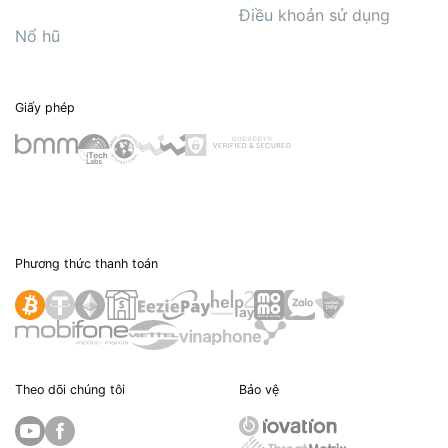
Điều khoản sử dụng
Nổ hũ
Giấy phép
Phương thức thanh toán
Theo dõi chúng tôi
Bảo vệ