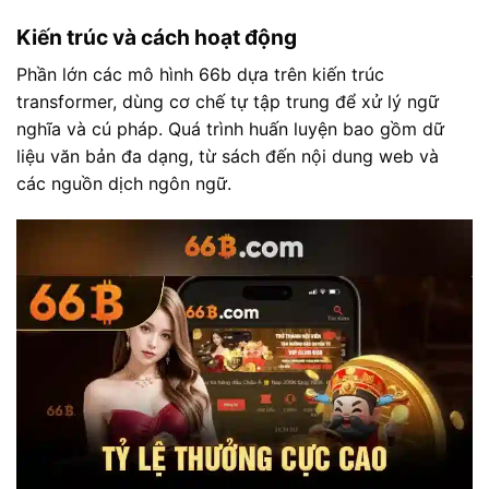
Kiến trúc và cách hoạt động
Phần lớn các mô hình 66b dựa trên kiến trúc
transformer, dùng cơ chế tự tập trung để xử lý ngữ
nghĩa và cú pháp. Quá trình huấn luyện bao gồm dữ
liệu văn bản đa dạng, từ sách đến nội dung web và
các nguồn dịch ngôn ngữ.