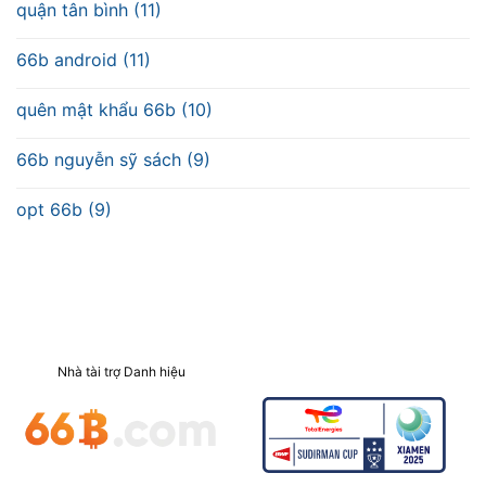
quận tân bình (11)
66b android (11)
quên mật khẩu 66b (10)
66b nguyễn sỹ sách (9)
opt 66b (9)
Nhà tài trợ Danh hiệu