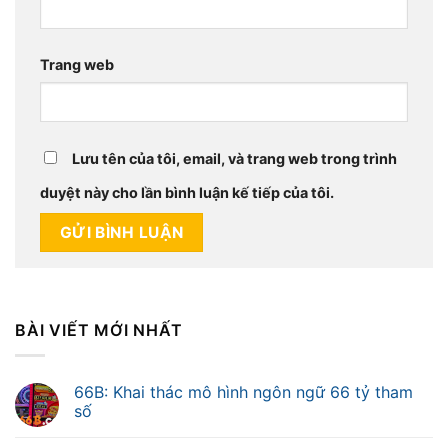
Trang web
Lưu tên của tôi, email, và trang web trong trình
duyệt này cho lần bình luận kế tiếp của tôi.
BÀI VIẾT MỚI NHẤT
66B: Khai thác mô hình ngôn ngữ 66 tỷ tham
số