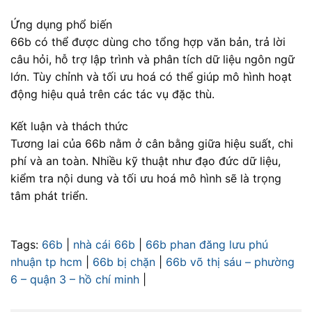
Ứng dụng phổ biến
66b có thể được dùng cho tổng hợp văn bản, trả lời
câu hỏi, hỗ trợ lập trình và phân tích dữ liệu ngôn ngữ
lớn. Tùy chỉnh và tối ưu hoá có thể giúp mô hình hoạt
động hiệu quả trên các tác vụ đặc thù.
Kết luận và thách thức
Tương lai của 66b nằm ở cân bằng giữa hiệu suất, chi
phí và an toàn. Nhiều kỹ thuật như đạo đức dữ liệu,
kiểm tra nội dung và tối ưu hoá mô hình sẽ là trọng
tâm phát triển.
Tags:
66b
|
nhà cái 66b
|
66b phan đăng lưu phú
nhuận tp hcm
|
66b bị chặn
|
66b võ thị sáu – phường
6 – quận 3 – hồ chí minh
|