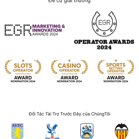
Đề cử giải thưởng
Đối Tác Tài Trợ Trước Đây của ChúngTôi