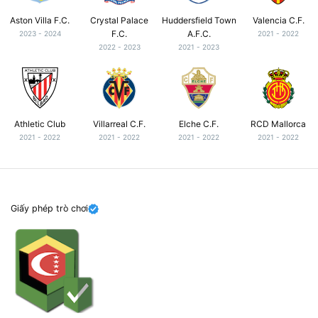
Aston Villa F.C.
Crystal Palace
Huddersfield Town
Valencia C.F.
F.C.
A.F.C.
2023 - 2024
2021 - 2022
2022 - 2023
2021 - 2023
Athletic Club
Villarreal C.F.
Elche C.F.
RCD Mallorca
2021 - 2022
2021 - 2022
2021 - 2022
2021 - 2022
Giấy phép trò chơi