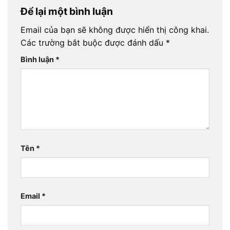
Để lại một bình luận
Email của bạn sẽ không được hiển thị công khai.
Các trường bắt buộc được đánh dấu
*
Bình luận
*
Tên
*
Email
*