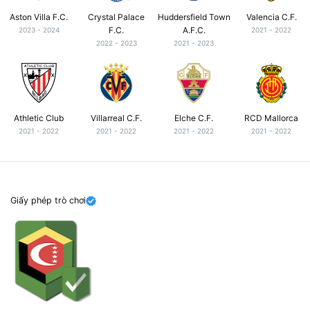
Aston Villa F.C.
Crystal Palace
Huddersfield Town
Valencia C.F.
F.C.
A.F.C.
2023 - 2024
2021 - 2022
2022 - 2023
2021 - 2023
Athletic Club
Villarreal C.F.
Elche C.F.
RCD Mallorca
2021 - 2022
2021 - 2022
2021 - 2022
2021 - 2022
Giấy phép trò chơi