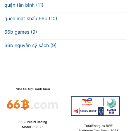
quận tân bình (11)
quên mật khẩu 66b (10)
66b games (9)
66b nguyễn sỹ sách (9)
Nhà tài trợ Danh hiệu
66B Gresini Racing
TotalEnergies BWF
MotoGP 2025
Sudirman Cup Finals 2025