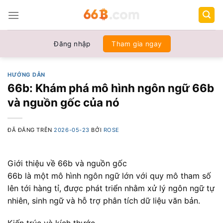
Chuyển
đến
nội
dung
Đăng nhập
Tham gia ngay
HƯỚNG DẪN
66b: Khám phá mô hình ngôn ngữ 66b
và nguồn gốc của nó
ĐÃ ĐĂNG TRÊN
2026-05-23
BỞI
ROSE
Giới thiệu về 66b và nguồn gốc
66b là một mô hình ngôn ngữ lớn với quy mô tham số
lên tới hàng tỉ, được phát triển nhằm xử lý ngôn ngữ tự
nhiên, sinh ngữ và hỗ trợ phân tích dữ liệu văn bản.