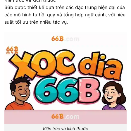
Kiến trúc và kích thước
66b được thiết kế dựa trên các đặc trưng hiện đại của
các mô hình tự hồi quy và tổng hợp ngữ cảnh, với hiệu
suất tối ưu trên nhiều tác vụ.
Kiến trúc và kích thước