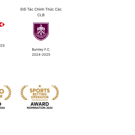
Đối Tác Chính Thức Các
CLB
025
Burnley F.C.
2024-2025