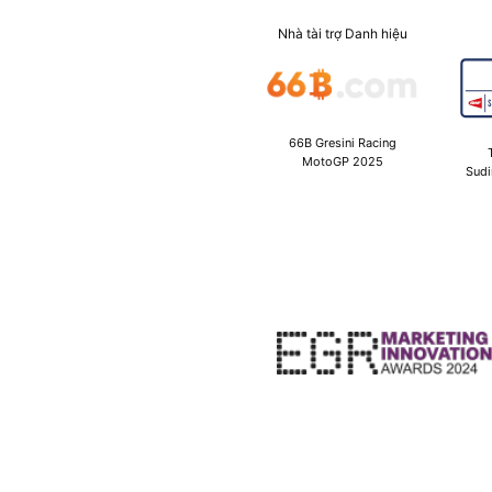
Nhà tài trợ Danh hiệu
66B Gresini Racing
MotoGP 2025
Sudi