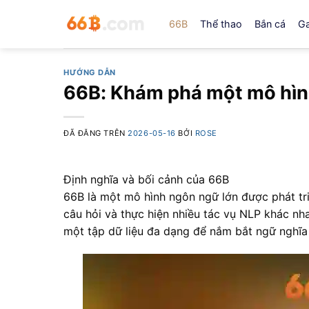
Chuyển
66B
Thể thao
Bắn cá
Ga
đến
nội
dung
HƯỚNG DẪN
66B: Khám phá một mô hìn
ĐÃ ĐĂNG TRÊN
2026-05-16
BỞI
ROSE
Định nghĩa và bối cảnh của 66B
66B là một mô hình ngôn ngữ lớn được phát triể
câu hỏi và thực hiện nhiều tác vụ NLP khác nh
một tập dữ liệu đa dạng để nắm bắt ngữ nghĩa