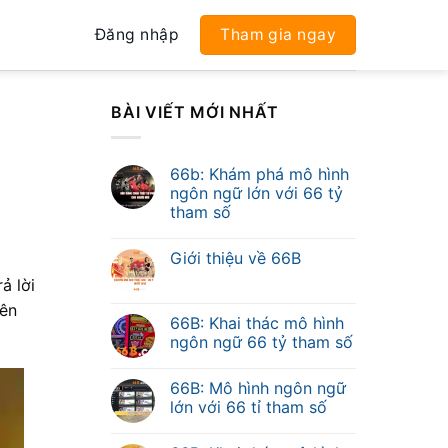
Đăng nhập
Tham gia ngay
BÀI VIẾT MỚI NHẤT
66b: Khám phá mô hình
ngôn ngữ lớn với 66 tỷ
tham số
Giới thiệu về 66B
ả lời
rên
66B: Khai thác mô hình
ngôn ngữ 66 tỷ tham số
66B: Mô hình ngôn ngữ
lớn với 66 tỉ tham số