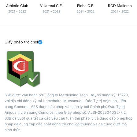
Athletic Club
Villarreal C.F.
Elche C.F.
RCD Mallorca
2021 - 2022
2021 - 2022
2021 - 2022
2021 - 2022
Giấy phép trò chơi
66B được vận hành bởi Công ty Mettlemind Tech Ltd., số đăng ký: 15779,
với địa chỉ đăng ký tại Hamchako, Mutsamudu, Đảo Tự trị Anjouan, Liên
bang Comoros. 66B được cấp phép và quản lý bởi Chính phủ Đảo Tự trị
Anjouan, Liên bang Comoros, theo Giấy phép số: ALSI-202504032-FI2.
66B đã vượt qua tất cả các yêu cầu tuân thủ pháp lý và được cấp phép hợp
pháp để cung cấp các hoạt động trò chơi có thưởng và cá cược dưới mọi
hình thức.