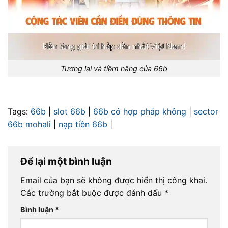
Tương lai và tiềm năng của 66b
Tags:
66b
|
slot 66b
|
66b có hợp pháp không
|
sector
66b mohali
|
nạp tiền 66b
|
Để lại một bình luận
Email của bạn sẽ không được hiển thị công khai.
Các trường bắt buộc được đánh dấu
*
Bình luận
*