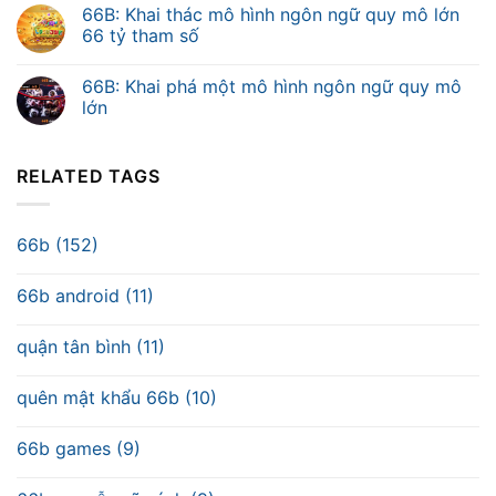
66B: Khai thác mô hình ngôn ngữ quy mô lớn
66 tỷ tham số
66B: Khai phá một mô hình ngôn ngữ quy mô
lớn
RELATED TAGS
66b (152)
66b android (11)
quận tân bình (11)
quên mật khẩu 66b (10)
66b games (9)