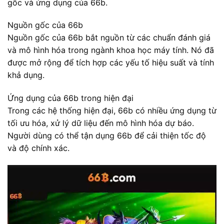
gốc và ứng dụng của 66b.
Nguồn gốc của 66b
Nguồn gốc của 66b bắt nguồn từ các chuẩn đánh giá
và mô hình hóa trong ngành khoa học máy tính. Nó đã
được mở rộng để tích hợp các yếu tố hiệu suất và tính
khả dụng.
Ứng dụng của 66b trong hiện đại
Trong các hệ thống hiện đại, 66b có nhiều ứng dụng từ
tối ưu hóa, xử lý dữ liệu đến mô hình hóa dự báo.
Người dùng có thể tận dụng 66b để cải thiện tốc độ
và độ chính xác.