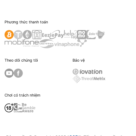
Phương thức thanh toán
Theo dõi chúng tôi
Bảo vệ
Chơi có trách nhiệm