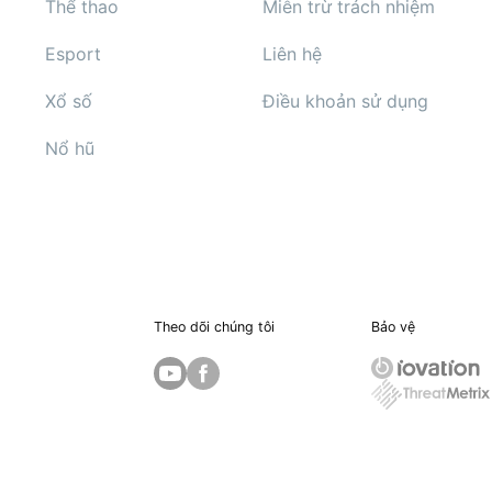
Thể thao
Miễn trừ trách nhiệm
Esport
Liên hệ
Xổ số
Điều khoản sử dụng
Nổ hũ
Theo dõi chúng tôi
Bảo vệ