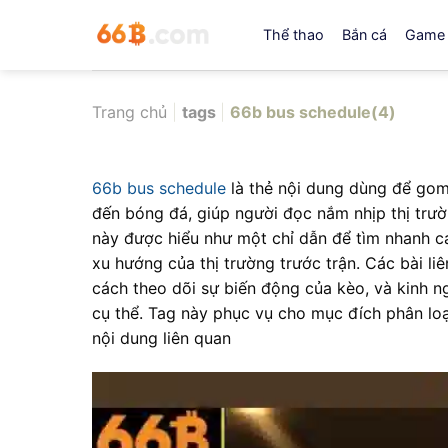
Chuyển
Thể thao
Bắn cá
Game 
đến
nội
dung
Trang chủ
|
tags
|
66b bus schedule(4)
66b bus schedule
là thẻ nội dung dùng để gom c
đến bóng đá, giúp người đọc nắm nhịp thị trườ
này được hiểu như một chỉ dẫn để tìm nhanh cá
xu hướng của thị trường trước trận. Các bài li
cách theo dõi sự biến động của kèo, và kinh n
cụ thể. Tag này phục vụ cho mục đích phân loại
nội dung liên quan