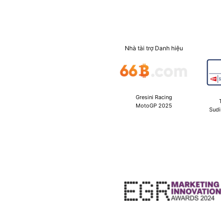
Nhà tài trợ Danh hiệu
Gresini Racing
MotoGP 2025
Sudi