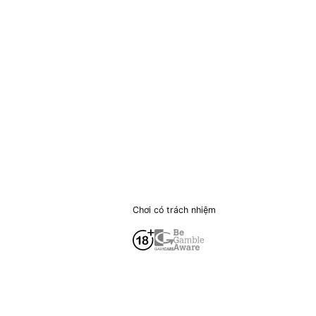
Chơi có trách nhiệm