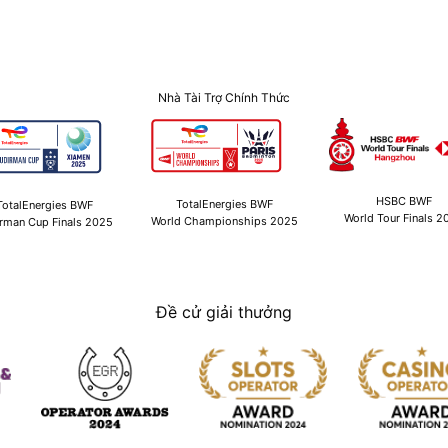
Nhà Tài Trợ Chính Thức
HSBC BWF
TotalEnergies BWF
TotalEnergies BWF
World Tour Finals 2
World Championships 2025
rman Cup Finals 2025
Đề cử giải thưởng