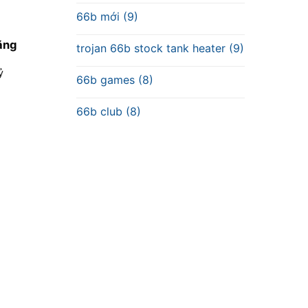
66b mới (9)
ăng
trojan 66b stock tank heater (9)
ỷ
66b games (8)
66b club (8)