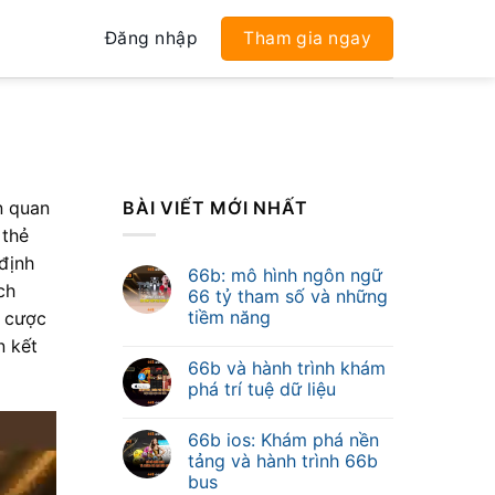
Đăng nhập
Tham gia ngay
n quan
BÀI VIẾT MỚI NHẤT
 thẻ
định
66b: mô hình ngôn ngữ
ch
66 tỷ tham số và những
tiềm năng
t cược
n kết
66b và hành trình khám
phá trí tuệ dữ liệu
66b ios: Khám phá nền
tảng và hành trình 66b
bus