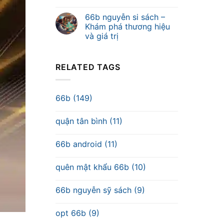
66b nguyễn si sách –
Khám phá thương hiệu
và giá trị
RELATED TAGS
66b (149)
quận tân bình (11)
66b android (11)
quên mật khẩu 66b (10)
66b nguyễn sỹ sách (9)
opt 66b (9)