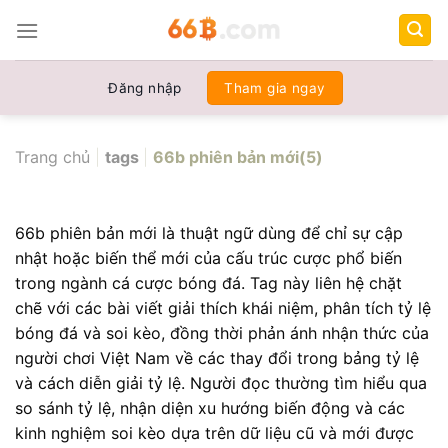
Chuyển
đến
nội
dung
Đăng nhập
Tham gia ngay
Trang chủ
|
tags
|
66b phiên bản mới(5)
66b phiên bản mới là thuật ngữ dùng để chỉ sự cập
nhật hoặc biến thể mới của cấu trúc cược phổ biến
trong ngành cá cược bóng đá. Tag này liên hệ chặt
chẽ với các bài viết giải thích khái niệm, phân tích tỷ lệ
bóng đá và soi kèo, đồng thời phản ánh nhận thức của
người chơi Việt Nam về các thay đổi trong bảng tỷ lệ
và cách diễn giải tỷ lệ. Người đọc thường tìm hiểu qua
so sánh tỷ lệ, nhận diện xu hướng biến động và các
kinh nghiệm soi kèo dựa trên dữ liệu cũ và mới được