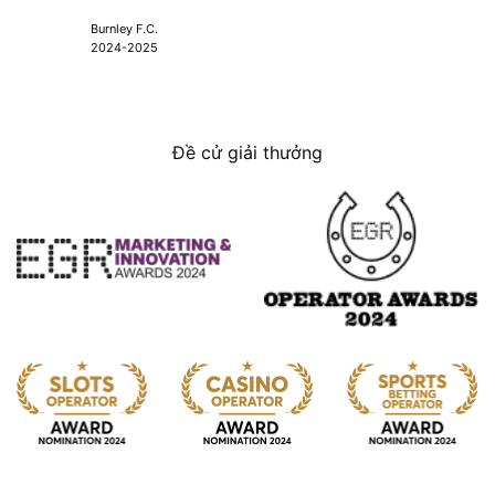
Burnley F.C.
2024-2025
Đề cử giải thưởng