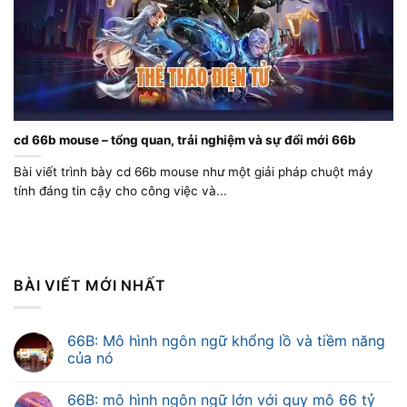
cd 66b mouse – tổng quan, trải nghiệm và sự đổi mới 66b
Bài viết trình bày cd 66b mouse như một giải pháp chuột máy
tính đáng tin cậy cho công việc và...
BÀI VIẾT MỚI NHẤT
66B: Mô hình ngôn ngữ khổng lồ và tiềm năng
của nó
66B: mô hình ngôn ngữ lớn với quy mô 66 tỷ