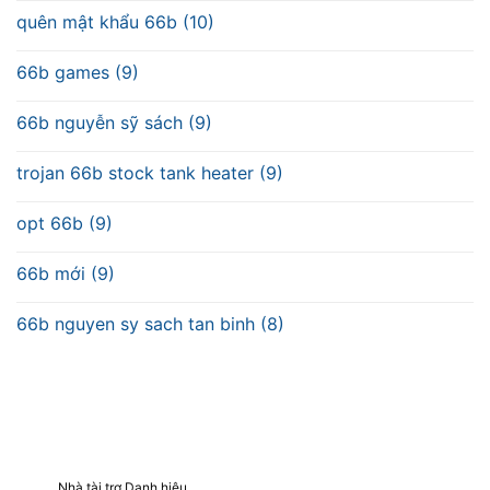
quên mật khẩu 66b (10)
66b games (9)
66b nguyễn sỹ sách (9)
trojan 66b stock tank heater (9)
opt 66b (9)
66b mới (9)
66b nguyen sy sach tan binh (8)
Nhà tài trợ Danh hiệu