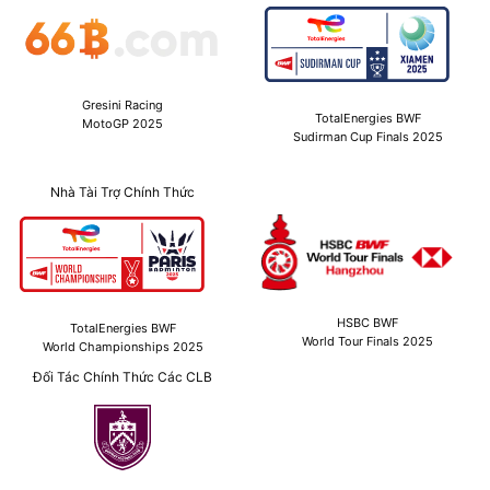
Gresini Racing
TotalEnergies BWF
MotoGP 2025
Sudirman Cup Finals 2025
Nhà Tài Trợ Chính Thức
HSBC BWF
TotalEnergies BWF
World Tour Finals 2025
World Championships 2025
Đối Tác Chính Thức Các CLB