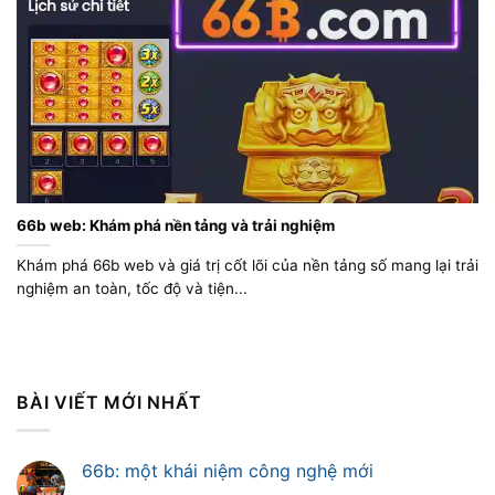
66b web: Khám phá nền tảng và trải nghiệm
Khám phá 66b web và giá trị cốt lõi của nền tảng số mang lại trải
nghiệm an toàn, tốc độ và tiện...
BÀI VIẾT MỚI NHẤT
66b: một khái niệm công nghệ mới