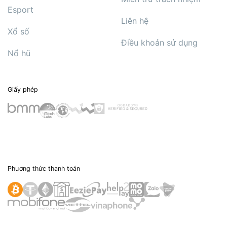
Esport
Liên hệ
Xổ số
Điều khoản sử dụng
Nổ hũ
Giấy phép
Phương thức thanh toán