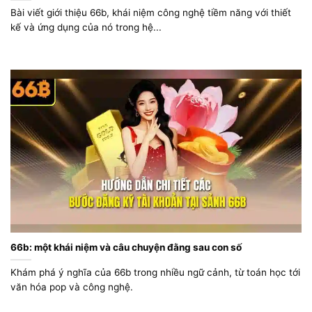
Bài viết giới thiệu 66b, khái niệm công nghệ tiềm năng với thiết
kế và ứng dụng của nó trong hệ...
66b: một khái niệm và câu chuyện đằng sau con số
Khám phá ý nghĩa của 66b trong nhiều ngữ cảnh, từ toán học tới
văn hóa pop và công nghệ.