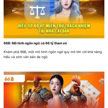
66B: Mô hình ngôn ngữ có 66 tỷ tham số
Khám phá 66B, một mô hình ngôn ngữ quy mô lớn với khả năng
hiểu và sinh văn bản đa ngữ.