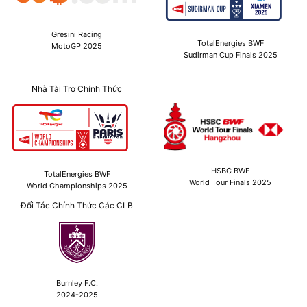
Gresini Racing
TotalEnergies BWF
MotoGP 2025
Sudirman Cup Finals 2025
Nhà Tài Trợ Chính Thức
HSBC BWF
TotalEnergies BWF
World Tour Finals 2025
World Championships 2025
Đối Tác Chính Thức Các CLB
Burnley F.C.
2024-2025