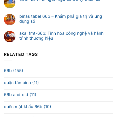
binas tabel 66b – Khám phá giá trị và ứng
dụng số
akai fmt-66b: Tinh hoa công nghệ và hành
trình thương hiệu
RELATED TAGS
66b (155)
quận tân bình (11)
66b android (11)
quên mật khẩu 66b (10)