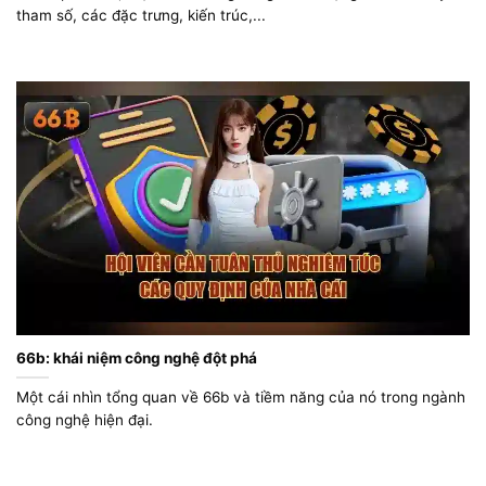
tham số, các đặc trưng, kiến trúc,...
66b: khái niệm công nghệ đột phá
Một cái nhìn tổng quan về 66b và tiềm năng của nó trong ngành
công nghệ hiện đại.