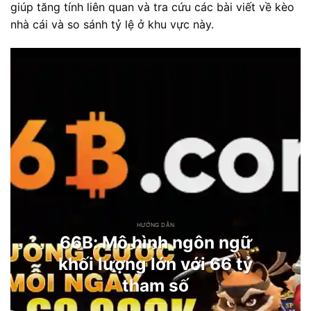
giúp tăng tính liên quan và tra cứu các bài viết về kèo
nhà cái và so sánh tỷ lệ ở khu vực này.
HƯỚNG DẪN
66B: Mô hình ngôn ngữ
khối lượng lớn với 66 tỷ
tham số