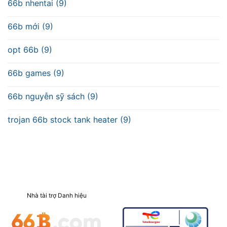
66b nhentai (9)
66b mới (9)
opt 66b (9)
66b games (9)
66b nguyễn sỹ sách (9)
trojan 66b stock tank heater (9)
Nhà tài trợ Danh hiệu