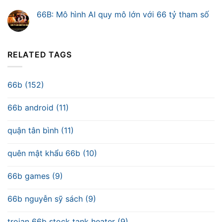
66B: Mô hình AI quy mô lớn với 66 tỷ tham số
RELATED TAGS
66b (152)
66b android (11)
quận tân bình (11)
quên mật khẩu 66b (10)
66b games (9)
66b nguyễn sỹ sách (9)
trojan 66b stock tank heater (9)