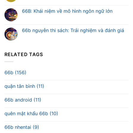
66B: Khái niệm về mô hình ngôn ngữ lớn
66b nguyễn thi sách: Trải nghiệm và đánh giá
RELATED TAGS
66b (156)
quận tân bình (11)
66b android (11)
quên mật khẩu 66b (10)
66b nhentai (9)