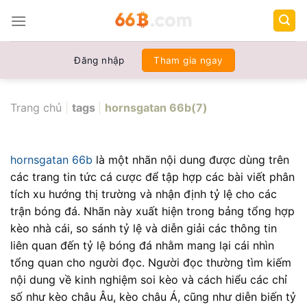
Chuyển
đến
nội
dung
Đăng nhập
Tham gia ngay
Trang chủ
|
tags
|
hornsgatan 66b(7)
hornsgatan 66b
là một nhãn nội dung được dùng trên
các trang tin tức cá cược để tập hợp các bài viết phân
tích xu hướng thị trường và nhận định tỷ lệ cho các
trận bóng đá. Nhãn này xuất hiện trong bảng tổng hợp
kèo nhà cái, so sánh tỷ lệ và diễn giải các thông tin
liên quan đến tỷ lệ bóng đá nhằm mang lại cái nhìn
tổng quan cho người đọc. Người đọc thường tìm kiếm
nội dung về kinh nghiệm soi kèo và cách hiểu các chỉ
số như kèo châu Âu, kèo châu Á, cũng như diễn biến tỷ