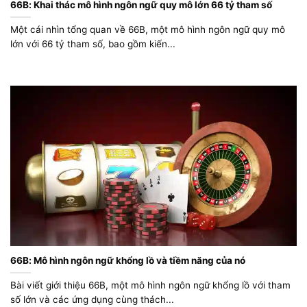
66B: Khai thác mô hình ngôn ngữ quy mô lớn 66 tỷ tham số
Một cái nhìn tổng quan về 66B, một mô hình ngôn ngữ quy mô
lớn với 66 tỷ tham số, bao gồm kiến...
66B: Mô hình ngôn ngữ khổng lồ và tiềm năng của nó
Bài viết giới thiệu 66B, một mô hình ngôn ngữ khổng lồ với tham
số lớn và các ứng dụng cùng thách...