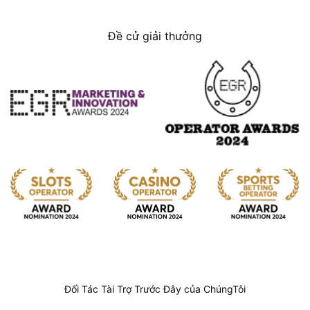
Đề cử giải thưởng
Đối Tác Tài Trợ Trước Đây của ChúngTôi