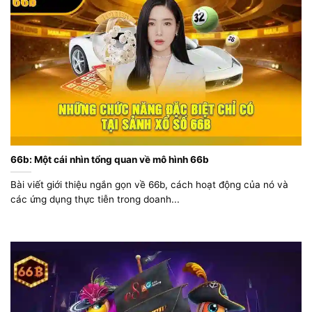
66b: Một cái nhìn tổng quan về mô hình 66b
Bài viết giới thiệu ngắn gọn về 66b, cách hoạt động của nó và
các ứng dụng thực tiễn trong doanh...