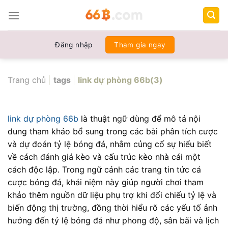
Chuyển
đến
nội
dung
Đăng nhập
Tham gia ngay
Trang chủ
|
tags
|
link dự phòng 66b(3)
link dự phòng 66b
là thuật ngữ dùng để mô tả nội
dung tham khảo bổ sung trong các bài phân tích cược
và dự đoán tỷ lệ bóng đá, nhằm củng cố sự hiểu biết
về cách đánh giá kèo và cấu trúc kèo nhà cái một
cách độc lập. Trong ngữ cảnh các trang tin tức cá
cược bóng đá, khái niệm này giúp người chơi tham
khảo thêm nguồn dữ liệu phụ trợ khi đối chiếu tỷ lệ và
biến động thị trường, đồng thời hiểu rõ các yếu tố ảnh
hưởng đến tỷ lệ bóng đá như phong độ, sân bãi và lịch