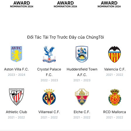
Đối Tác Tài Trợ Trước Đây của ChúngTôi
Aston Villa F.C.
Crystal Palace
Huddersfield Town
Valencia C.F.
F.C.
A.F.C.
2023 - 2024
2021 - 2022
2022 - 2023
2021 - 2023
Athletic Club
Villarreal C.F.
Elche C.F.
RCD Mallorca
2021 - 2022
2021 - 2022
2021 - 2022
2021 - 2022