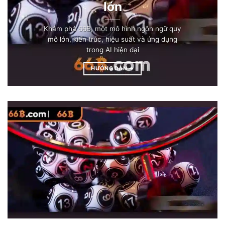
lớn
Khám phá 66B, một mô hình ngôn ngữ quy
mô lớn, kiến trúc, hiệu suất và ứng dụng
trong AI hiện đại
HƯỚNG DẪN
→