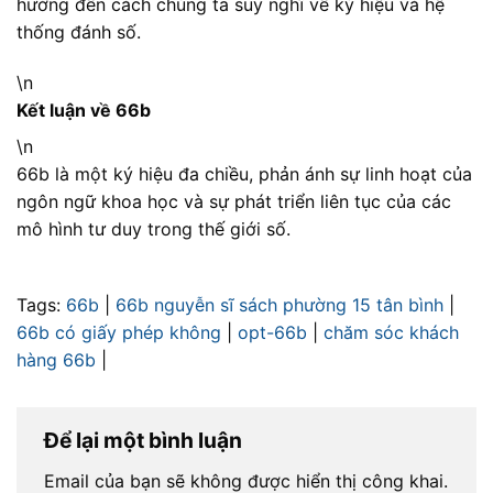
hưởng đến cách chúng ta suy nghĩ về ký hiệu và hệ
thống đánh số.
\n
Kết luận về 66b
\n
66b là một ký hiệu đa chiều, phản ánh sự linh hoạt của
ngôn ngữ khoa học và sự phát triển liên tục của các
mô hình tư duy trong thế giới số.
Tags:
66b
|
66b nguyễn sĩ sách phường 15 tân bình
|
66b có giấy phép không
|
opt-66b
|
chăm sóc khách
hàng 66b
|
Để lại một bình luận
Email của bạn sẽ không được hiển thị công khai.